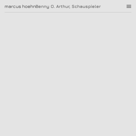
Benny O. Arthur, Schauspieler
marcus hoehn
marcus hoehn
Benny O. Arthur, Schauspieler
|