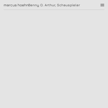
Benny O. Arthur, Schauspieler
marcus hoehn
marcus hoehn
Benny O. Arthur, Schauspieler
|