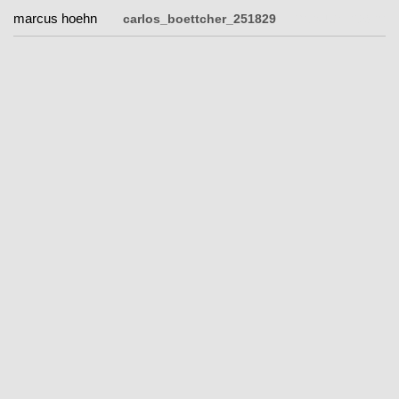
carlos_boettcher_251829
marcus hoehn
marcus hoehn
carlos_boettcher_251829
|