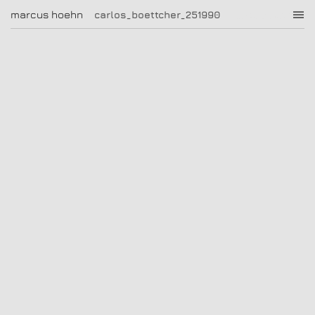
carlos_boettcher_251990
marcus hoehn
marcus hoehn
carlos_boettcher_251990
|