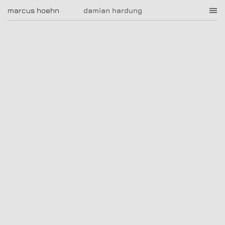
damian hardung
marcus hoehn
marcus hoehn
damian hardung
|