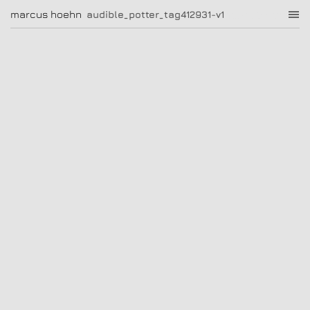
audible_potter_tag412931-v1
marcus hoehn
marcus hoehn
audible_potter_tag412931-v1
|