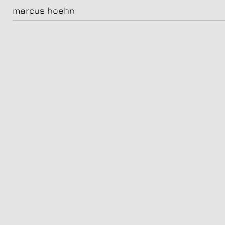
daniel brühl, schauspieler
marcus hoehn