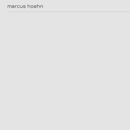
Daniel Herandez, Schauspieler
marcus hoehn