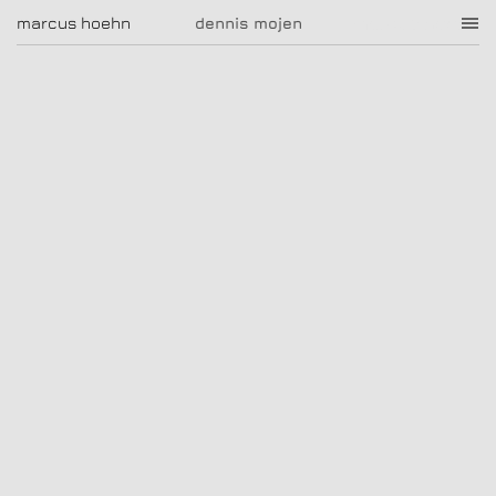
dennis mojen
marcus hoehn
marcus hoehn
dennis mojen
|