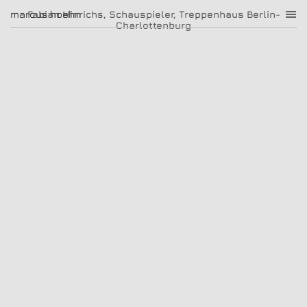
Fabian Hinrichs, Schauspieler, Treppenhaus Berlin-Charlottenburg
marcus hoehn
marcus hoehn
Fabian Hinrichs, Schauspieler, Treppenhaus Berlin-
|
Charlottenburg