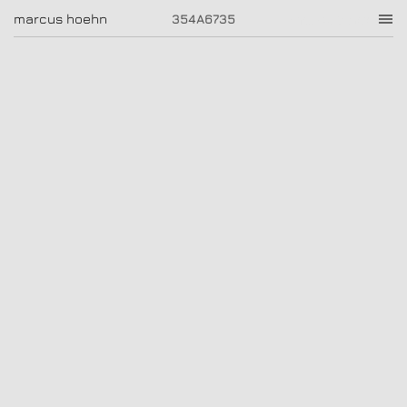
354A6735
marcus hoehn
marcus hoehn
354A6735
|