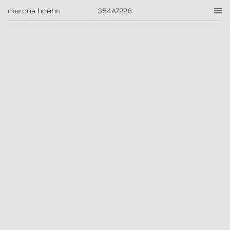
354A7228
marcus hoehn
marcus hoehn
354A7228
|