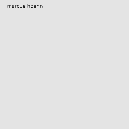
Gustav Schmidt;Schauspieler
marcus hoehn