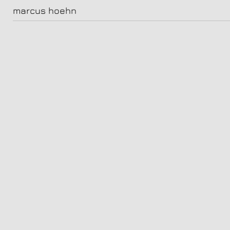
henriette confurius, schauspielerin
marcus hoehn