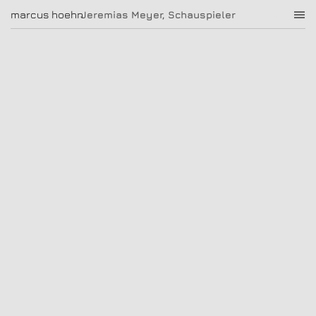
Jeremias Meyer, Schauspieler
marcus hoehn
marcus hoehn
Jeremias Meyer, Schauspieler
|