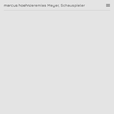
Jeremias Meyer, Schauspieler
marcus hoehn
marcus hoehn
Jeremias Meyer, Schauspieler
|