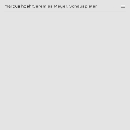
Jeremias Meyer, Schauspieler
marcus hoehn
marcus hoehn
Jeremias Meyer, Schauspieler
|