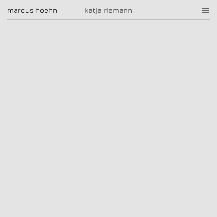
katja riemann
marcus hoehn
marcus hoehn
katja riemann
|