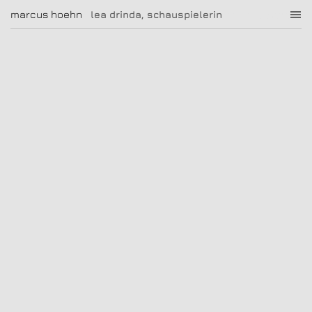
lea drinda, schauspielerin
marcus hoehn
marcus hoehn
lea drinda, schauspielerin
|