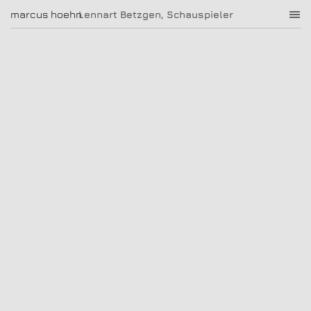
Lennart Betzgen, Schauspieler
marcus hoehn
marcus hoehn
Lennart Betzgen, Schauspieler
|