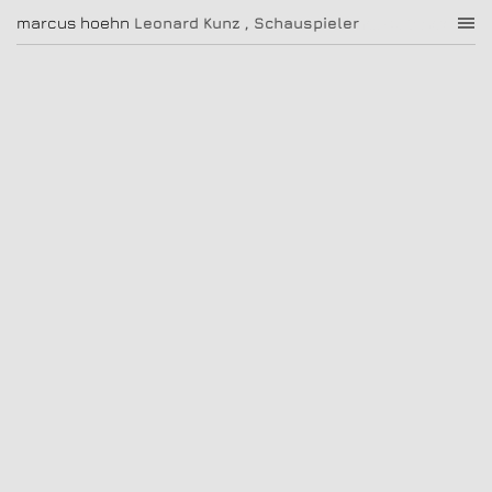
Leonard Kunz , Schauspieler
marcus hoehn
marcus hoehn
Leonard Kunz , Schauspieler
|