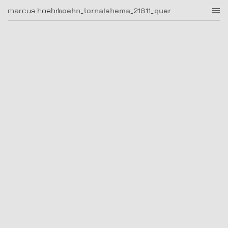
hoehn_lornaIshema_21811_quer
marcus hoehn
marcus hoehn
hoehn_lornaIshema_21811_quer
|