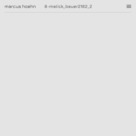
8-malick_bauer2182_2
marcus hoehn
marcus hoehn
8-malick_bauer2182_2
|