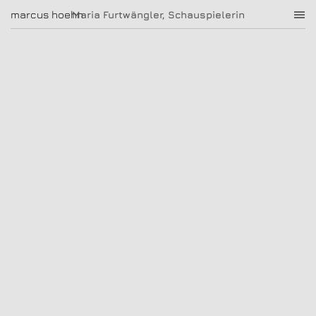
Maria Furtwängler, Schauspielerin
marcus hoehn
marcus hoehn
Maria Furtwängler, Schauspielerin
|