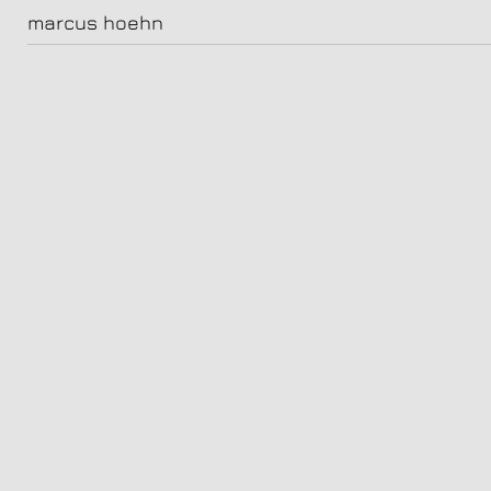
Maria Furtwängler, Schauspielerin
marcus hoehn