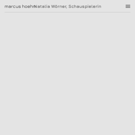
Natalia Wörner, Schauspielerin
marcus hoehn
marcus hoehn
Natalia Wörner, Schauspielerin
|