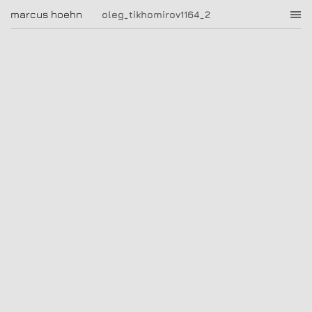
oleg_tikhomirov1164_2
marcus hoehn
marcus hoehn
oleg_tikhomirov1164_2
|