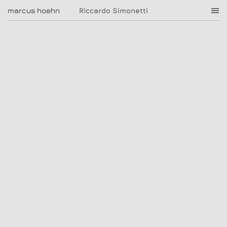
Riccardo Simonetti
marcus hoehn
marcus hoehn
Riccardo Simonetti
|