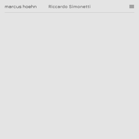
Riccardo Simonetti
marcus hoehn
marcus hoehn
Riccardo Simonetti
|