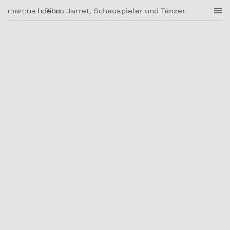
Ricco Jarret, Schauspieler und Tänzer
marcus hoehn
marcus hoehn
Ricco Jarret, Schauspieler und Tänzer
|