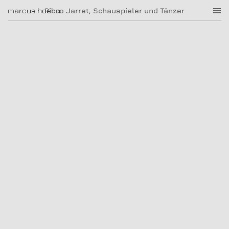
Ricco Jarret, Schauspieler und Tänzer
marcus hoehn
marcus hoehn
Ricco Jarret, Schauspieler und Tänzer
|