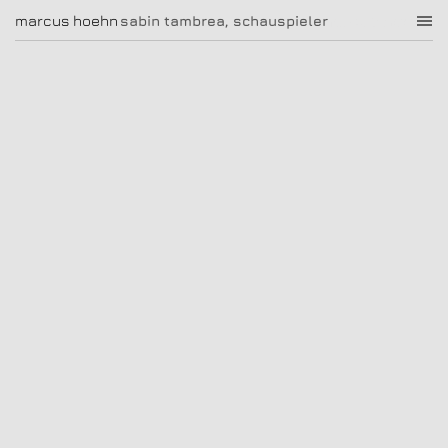
sabin tambrea, schauspieler
marcus hoehn
marcus hoehn
sabin tambrea, schauspieler
|