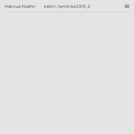
sabin_tambrea3372_2
marcus hoehn
marcus hoehn
sabin_tambrea3372_2
|