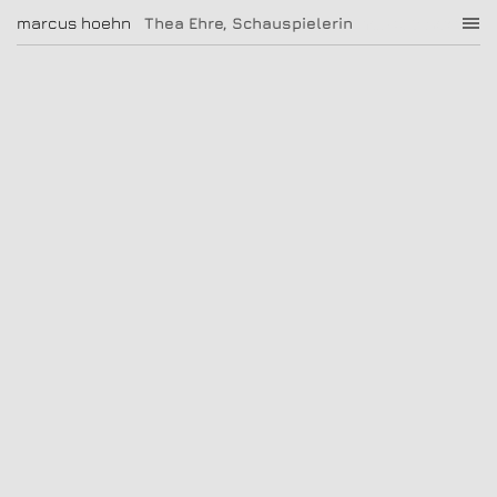
Thea Ehre, Schauspielerin
marcus hoehn
marcus hoehn
Thea Ehre, Schauspielerin
|