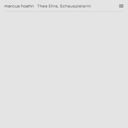
Thea Ehre, Schauspielerin
marcus hoehn
marcus hoehn
Thea Ehre, Schauspielerin
|