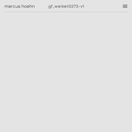
gf_welket0273-v1
marcus hoehn
marcus hoehn
gf_welket0273-v1
|