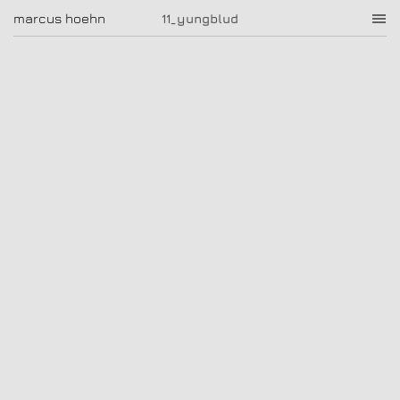
11_yungblud
marcus hoehn
marcus hoehn
11_yungblud
|