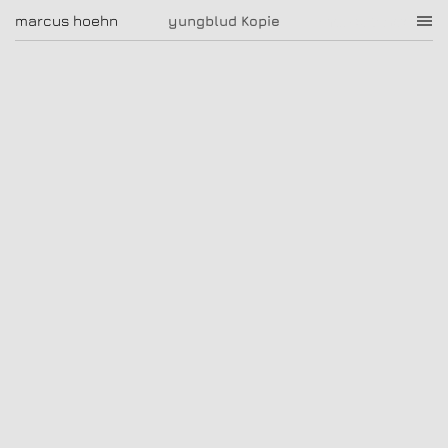
yungblud Kopie
marcus hoehn
marcus hoehn
yungblud Kopie
|