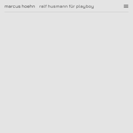
ralf husmann für playboy
marcus hoehn
marcus hoehn
ralf husmann für playboy
|