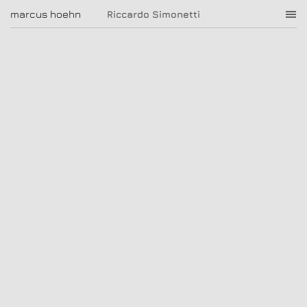
Riccardo Simonetti
marcus hoehn
marcus hoehn
Riccardo Simonetti
|