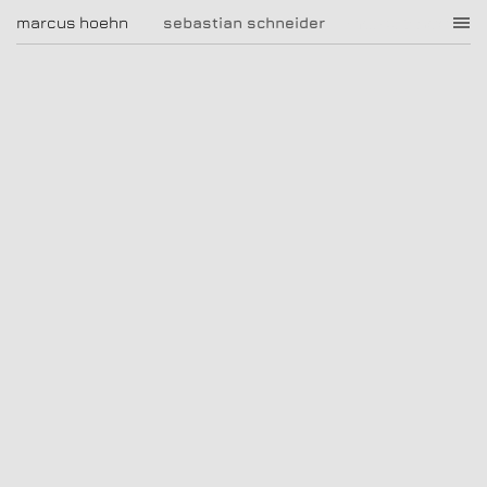
sebastian schneider
marcus hoehn
marcus hoehn
sebastian schneider
|