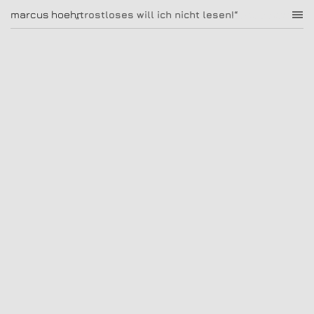
„trostloses will ich nicht lesen!“
marcus hoehn
marcus hoehn
„trostloses will ich nicht lesen!“
|