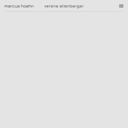
verena altenberger
marcus hoehn
marcus hoehn
verena altenberger
|