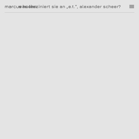
was fasziniert sie an „e.t.“, alexander scheer?
marcus hoehn
marcus hoehn
was fasziniert sie an „e.t.“, alexander scheer?
|