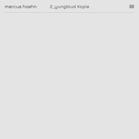
2_yungblud Kopie
marcus hoehn
marcus hoehn
2_yungblud Kopie
|